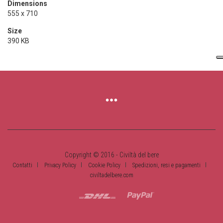
Dimensions
555 x 710
Size
390 KB
Copyright © 2016 - Civiltà del bere
Contatti
Privacy Policy
Cookie Policy
Spedizioni, resi e pagamenti
civiltadelbere.com