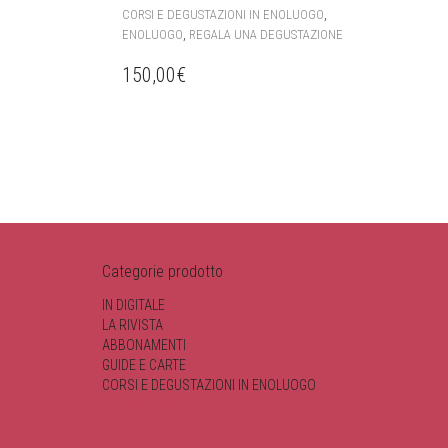
,
CORSI E DEGUSTAZIONI IN ENOLUOGO
,
ENOLUOGO
REGALA UNA DEGUSTAZIONE
150,00
€
Categorie prodotto
IN DIGITALE
LA RIVISTA
ABBONAMENTI
GUIDE E CARTE
CORSI E DEGUSTAZIONI IN ENOLUOGO
I VINI DI ENOLUOGO