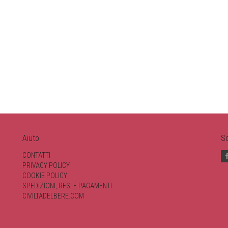
Aiuto
So
CONTATTI
PRIVACY POLICY
COOKIE POLICY
SPEDIZIONI, RESI E PAGAMENTI
CIVILTADELBERE.COM