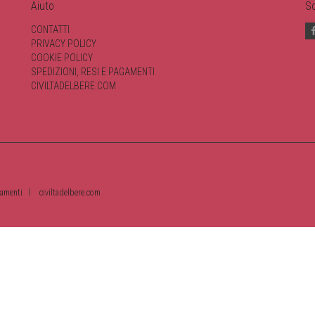
Aiuto
So
CONTATTI
PRIVACY POLICY
COOKIE POLICY
SPEDIZIONI, RESI E PAGAMENTI
CIVILTADELBERE.COM
gamenti
civiltadelbere.com