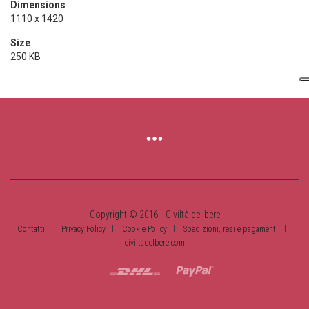
Dimensions
1110 x 1420
Size
250 KB
Copyright © 2016 - Civiltà del bere
Contatti
Privacy Policy
Cookie Policy
Spedizioni, resi e pagamenti
civiltadelbere.com