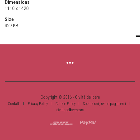
Dimensions
1110 x 1420
Size
327 KB
Copyright © 2016 - Civiltà del bere
Contatti
Privacy Policy
Cookie Policy
Spedizioni, resi e pagamenti
civiltadelbere.com