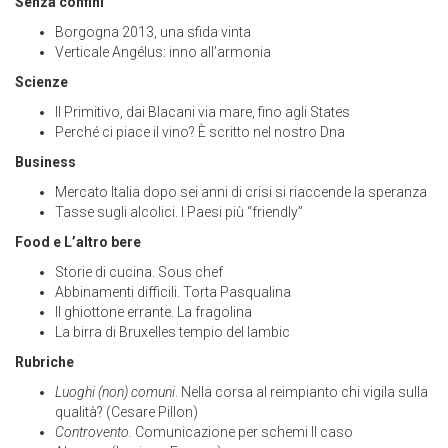
Senza confini
Borgogna 2013, una sfida vinta
Verticale Angélus: inno all’armonia
Scienze
Il Primitivo, dai Blacani via mare, fino agli States
Perché ci piace il vino? È scritto nel nostro Dna
Business
Mercato Italia dopo sei anni di crisi si riaccende la speranza
Tasse sugli alcolici. I Paesi più “friendly”
Food e L’altro bere
Storie di cucina. Sous chef
Abbinamenti difficili. Torta Pasqualina
Il ghiottone errante. La fragolina
La birra di Bruxelles tempio del lambic
Rubriche
Luoghi (non) comuni
. Nella corsa al reimpianto chi vigila sulla
qualità? (Cesare Pillon)
Controvento.
Comunicazione per schemi Il caso