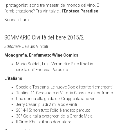
I protagonisti sono tre maestri del mondo del vino. E
l’ambientazione? Tra
Vinitaly
e… l’
Enoteca Paradiso
.
Buona lettura!
SOMMARIO Civiltà del bere 2015/2
Editoriale.
Je suis Vinitalì
Monografia. Enofumetto/Wine Comics
Mario Soldati, Luigi Veronelli e Pino Khail in
diretta dall’Enoteca Paradiso
L’italiano
Speciale Toscana. Le nuove Doc e i territori emergenti
Tasting 11 Cerasuolo di Vittoria Classico a confronto
Una donna alla guida del Gruppo italiano vini
Jerry Cesari più di 2 mila cd e vinili
2014-15: non tutto l’olio è andato perduto
30° Gala Italia evergreen della Grande Mela
Il Circo Khail e il suo domatore