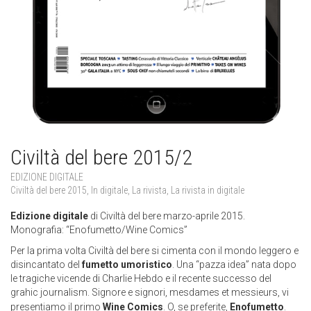
Civiltà del bere 2015/2
EDIZIONE DIGITALE
Civiltà del bere 2015
,
In digitale
,
La rivista
,
La rivista in digitale
Edizione digitale
di Civiltà del bere marzo-aprile 2015.
Monografia: “Enofumetto/Wine Comics”
Per la prima volta Civiltà del bere si cimenta con il mondo leggero e
disincantato del
fumetto umoristico
. Una “pazza idea” nata dopo
le tragiche vicende di Charlie Hebdo e il recente successo del
grahic journalism.
Signore e signori, mesdames et messieurs, vi
presentiamo il primo
Wine Comics
. O, se preferite,
Enofumetto
.