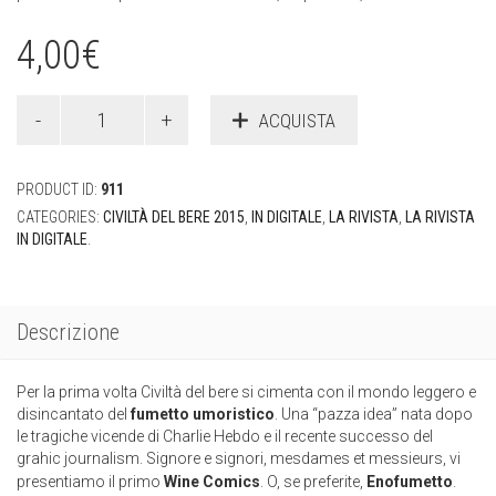
4,00
€
ACQUISTA
PRODUCT ID:
911
CATEGORIES:
CIVILTÀ DEL BERE 2015
,
IN DIGITALE
,
LA RIVISTA
,
LA RIVISTA
IN DIGITALE
.
Descrizione
Per la prima volta Civiltà del bere si cimenta con il mondo leggero e
disincantato del
fumetto umoristico
. Una “pazza idea” nata dopo
le tragiche vicende di Charlie Hebdo e il recente successo del
grahic journalism.
Signore e signori, mesdames et messieurs, vi
presentiamo il primo
Wine Comics
. O, se preferite,
Enofumetto
.