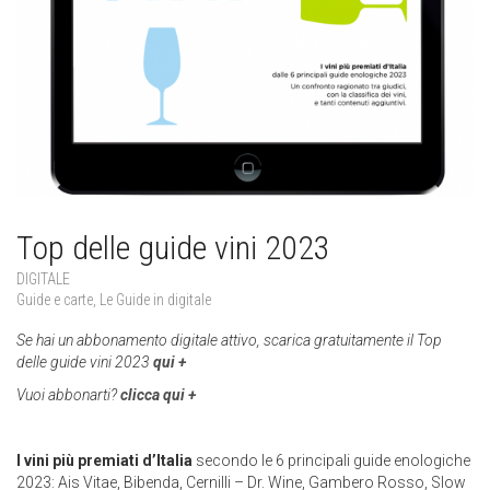
Top delle guide vini 2023
DIGITALE
Guide e carte
,
Le Guide in digitale
Se hai un abbonamento digitale attivo, scarica gratuitamente il Top
delle guide vini 2023
qui +
Vuoi abbonarti?
clicca qui +
I vini più premiati d’Italia
secondo le 6 principali guide enologiche
2023: Ais Vitae, Bibenda, Cernilli – Dr. Wine, Gambero Rosso, Slow