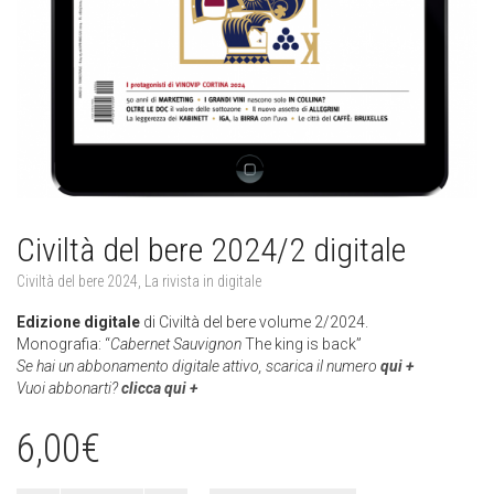
Civiltà del bere 2024/2 digitale
Civiltà del bere 2024
,
La rivista in digitale
Edizione digitale
di Civiltà del bere volume 2/2024.
Monografia: “
Cabernet Sauvignon
The king is back”
Se hai un abbonamento digitale attivo, scarica il numero
qui +
Vuoi abbonarti?
clicca qui +
6,00
€