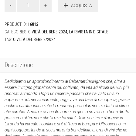
ACQUISTA
PRODUCT ID:
16812
CATEGORIES:
CIVILTÀ DEL BERE 2024
,
LA RIVISTA IN DIGITALE
.
TAG:
CIVILTÀ DEL BERE 2/2024
.
Descrizione
Dedichiamo un approfondimento al Cabernet Sauvignon che, oltre a
essere il vitigno globalmente più coltivato, dà vita ad alcuni dei vini più
rinomati al mondo. Dopo un recente passato che ha visto un suo
apparente ridimensionamento, oggi vive una fase di riscoperta, grazie
anche a caratteristiche che lo rendono particolarmente adatto al clima
che cambia. Amato e osannato come un giusto sovrano, a buon diritto
possiamo affermare che “il re è tornato”. Dalle sue terre d’origine in
Gironda ha varcato i confini e si è diffuso in Europa e Oltreoceano, in
ogni luogo portando la sua impronta ben definita ai grandi vini che ne
derivano. A volte da solo, spesso accompagnato dalla sua corte