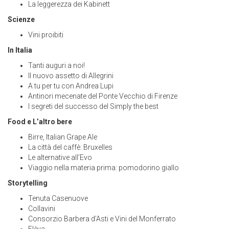
La leggerezza dei Kabinett
Scienze
Vini proibiti
In Italia
Tanti auguri a noi!
Il nuovo assetto di Allegrini
A tu per tu con Andrea Lupi
Antinori mecenate del Ponte Vecchio di Firenze
I segreti del successo del Simply the best
Food e L’altro bere
Birre, Italian Grape Ale
La città del caffè: Bruxelles
Le alternative all’Evo
Viaggio nella materia prima: pomodorino giallo
Storytelling
Tenuta Casenuove
Collavini
Consorzio Barbera d’Asti e Vini del Monferrato
Elèva