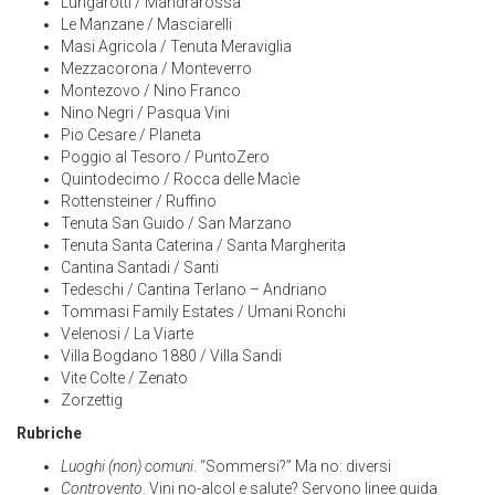
Lungarotti / Mandrarossa
Le Manzane / Masciarelli
Masi Agricola / Tenuta Meraviglia
Mezzacorona / Monteverro
Montezovo / Nino Franco
Nino Negri / Pasqua Vini
Pio Cesare / Planeta
Poggio al Tesoro / PuntoZero
Quintodecimo / Rocca delle Macìe
Rottensteiner / Ruffino
Tenuta San Guido / San Marzano
Tenuta Santa Caterina / Santa Margherita
Cantina Santadi / Santi
Tedeschi / Cantina Terlano – Andriano
Tommasi Family Estates / Umani Ronchi
Velenosi / La Viarte
Villa Bogdano 1880 / Villa Sandi
Vite Colte / Zenato
Zorzettig
Rubriche
Luoghi (non) comuni
. “Sommersi?” Ma no: diversi
Controvento
. Vini no-alcol e salute? Servono linee guida