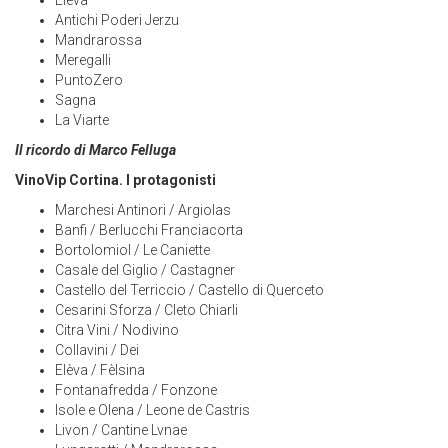
Antichi Poderi Jerzu
Mandrarossa
Meregalli
PuntoZero
Sagna
La Viarte
Il ricordo di Marco Felluga
VinoVip Cortina. I protagonisti
Marchesi Antinori / Argiolas
Banfi / Berlucchi Franciacorta
Bortolomiol / Le Caniette
Casale del Giglio / Castagner
Castello del Terriccio / Castello di Querceto
Cesarini Sforza / Cleto Chiarli
Citra Vini / Nodivino
Collavini / Dei
Elèva / Fèlsina
Fontanafredda / Fonzone
Isole e Olena / Leone de Castris
Livon / Cantine Lvnae