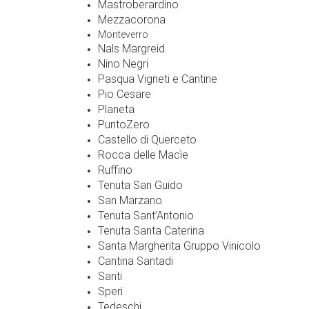
Mastroberardino
Mezzacorona
Monteverro
Nals Margreid
Nino Negri
Pasqua Vigneti e Cantine
Pio Cesare
Planeta
PuntoZero
Castello di Querceto
Rocca delle Macìe
Ruffino
Tenuta San Guido
San Marzano
Tenuta Sant’Antonio
Tenuta Santa Caterina
Santa Margherita Gruppo Vinicolo
Cantina Santadi
Santi
Speri
Tedeschi