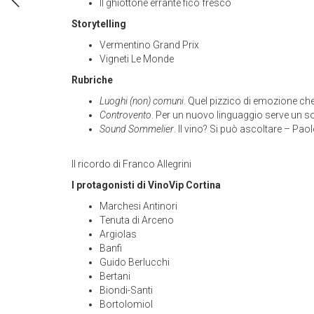
Il ghiottone errante fico fresco
Storytelling
Vermentino Grand Prix
Vigneti Le Monde
Rubriche
Luoghi (non) comuni
. Quel pizzico di emozione che
Controvento
. Per un nuovo linguaggio serve un s
Sound Sommelier
. Il vino? Si può ascoltare – Pao
Il ricordo di Franco Allegrini
I protagonisti di VinoVip Cortina
Marchesi Antinori
Tenuta di Arceno
Argiolas
Banfi
Guido Berlucchi
Bertani
Biondi-Santi
Bortolomiol