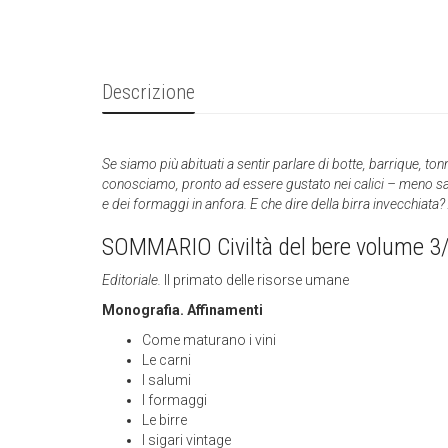
Descrizione
Se siamo più abituati a sentir parlare di botte, barrique, ton
conosciamo, pronto ad essere gustato nei calici – meno sappi
e dei formaggi in anfora. E che dire della birra invecchiata? 
SOMMARIO Civiltà del bere volume 3
Editoriale.
Il primato delle risorse umane
Monografia. Affinamenti
Come maturano i vini
Le carni
I salumi
I formaggi
Le birre
I sigari vintage