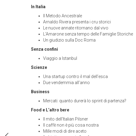
In Italia
Il Metodo Ancestrale
Arnaldo Rivera presenta i cru storici
Le nuove annate ritornano dal vivo
L’Amarone senza tempo delle Famiglie Storiche
Un giudizio sulla Doc Roma
Senza confini
Viaggio a Istanbul
Scienze
Una startup contro il mal dell’esca
Due vendemmia all’anno
Business
Mercati: quanto durerà lo sprint di partenza?
Food e L’altro bere
Il mito dell’Italian Pilsner
Il caffè non è più cosa nostra
Mille modi di dire aceto